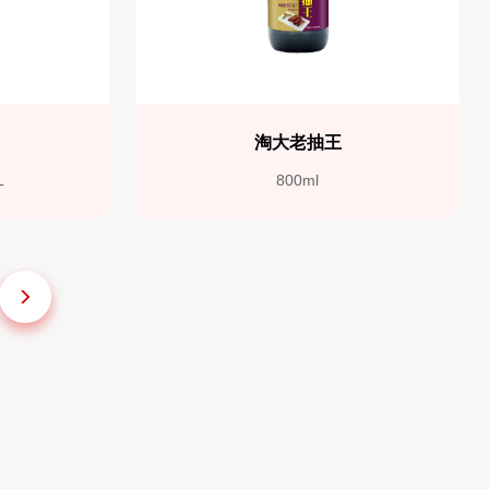
抽
淘大老抽王
L
800ml