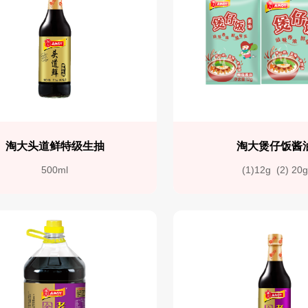
淘大头道鲜特级生抽
淘大煲仔饭酱
500ml
(1)12g  (2) 20