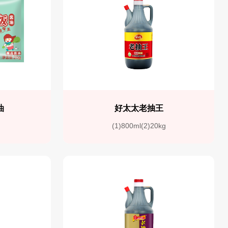
油
好太太老抽王
g
(1)800ml(2)20kg