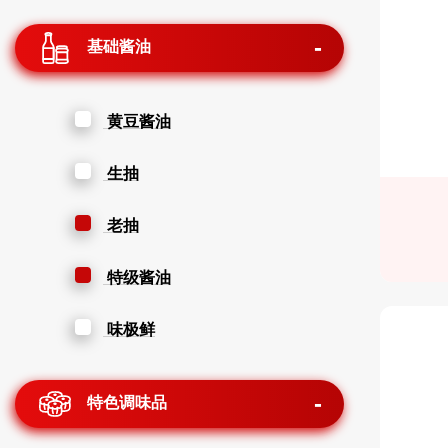
基础酱油
黄豆酱油
生抽
老抽
特级酱油
味极鲜
特色调味品