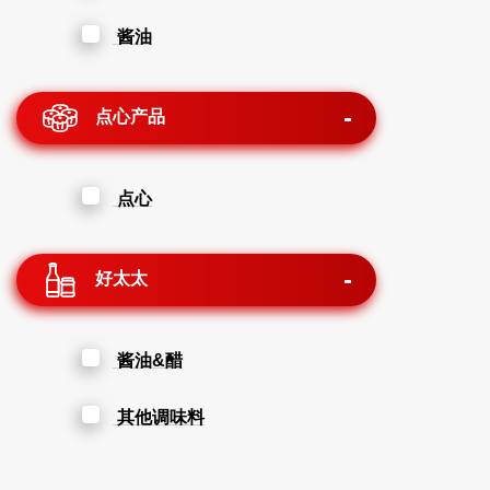
酱油
点心产品
点心
好太太
酱油&醋
其他调味料