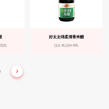
醋
好太太绵柔清香米醋
(3)2L
(1)1.9L(2)4.49L
4