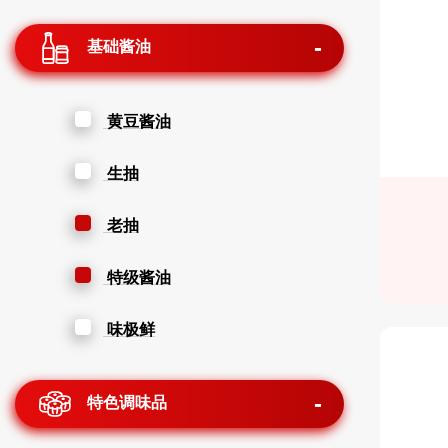
基础酱油
黄豆酱油
生抽
老抽
特级酱油
味极鲜
特色调味品