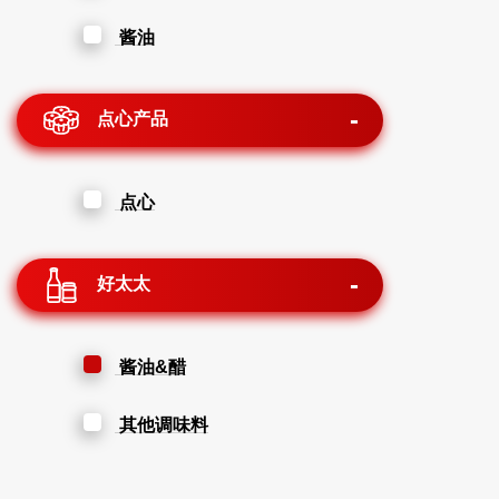
酱油
点心产品
点心
好太太
酱油&醋
其他调味料