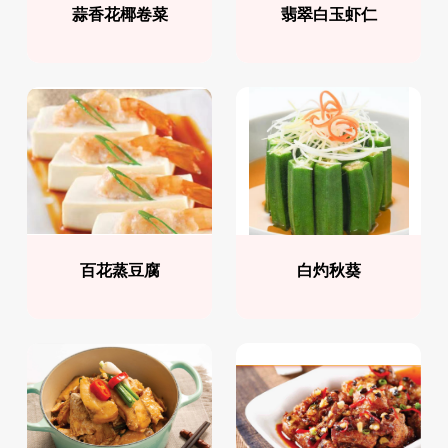
蒜香花椰卷菜
翡翠白玉虾仁
百花蒸豆腐
白灼秋葵