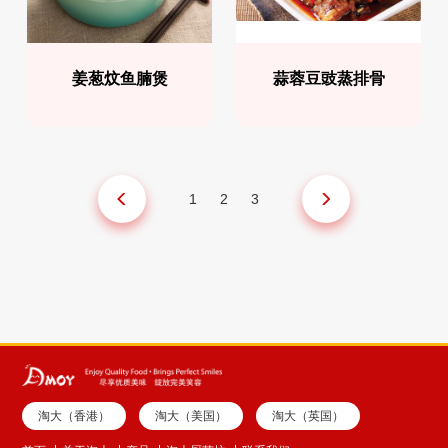
姜葱炆鱼腩煲
蒜蓉豆豉蒸排骨
1
2
3
淘大（香港）
淘大（美国）
淘大（英国）