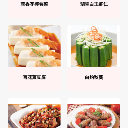
蒜香花椰卷菜
翡翠白玉虾仁
百花蒸豆腐
白灼秋葵