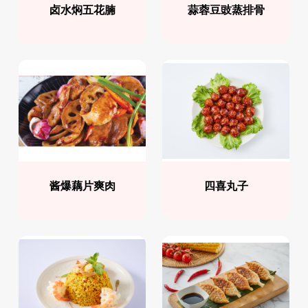
卤水焖五花腩
蒜蓉豆豉蒸排骨
酱爆藕片爽肉
四喜丸子