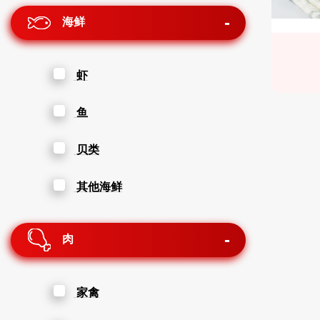
海鲜
虾
鱼
贝类
其他海鲜
肉
家禽