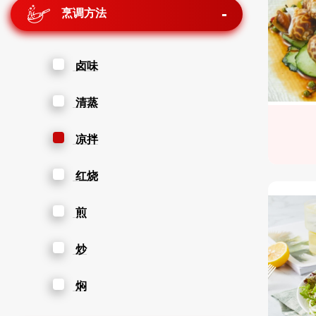
烹调方法
卤味
清蒸
凉拌
红烧
煎
炒
焖