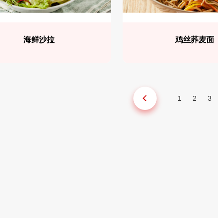
海鲜沙拉
鸡丝荞麦面
1
2
3