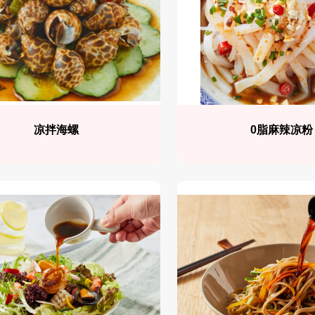
凉拌海螺
0脂麻辣凉粉