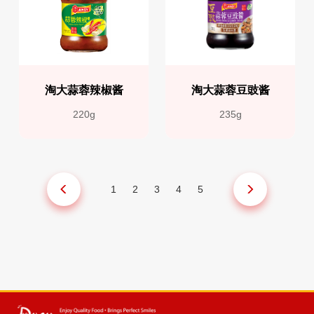
淘大蒜蓉辣椒酱
淘大蒜蓉豆豉酱
220g
235g
1
2
3
4
5