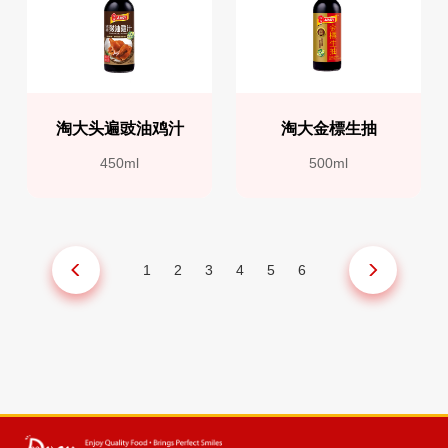
淘大头遍豉油鸡汁
淘大金標生抽
450ml
500ml
1
2
3
4
5
6