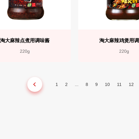
淘大麻辣点煮用调味酱
淘大麻辣鸡煲用
220g
220g
1
2
...
8
9
10
11
12