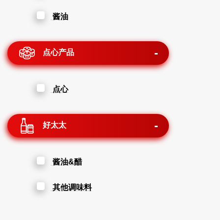
酱油
点心产品
点心
好太太
酱油&醋
其他调味料