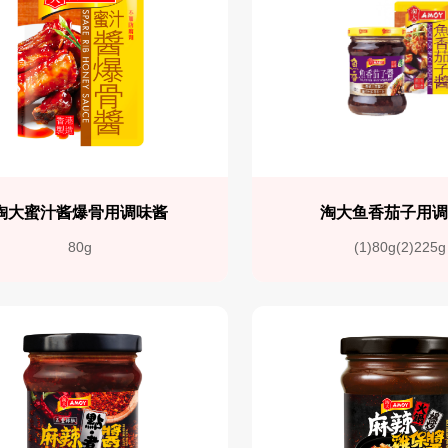
淘大蜜汁酱爆骨用调味酱
淘大鱼香茄子用
80g
(1)80g(2)225g