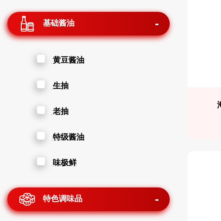
基础酱油
黄豆酱油
生抽
老抽
特级酱油
味极鲜
特色调味品