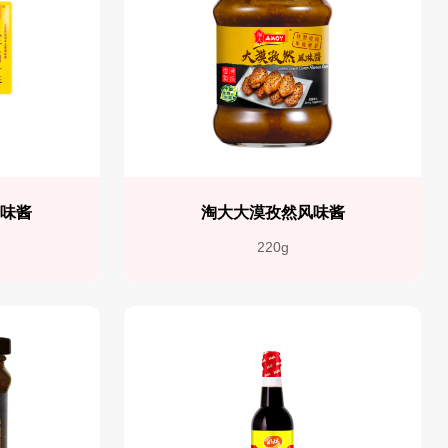
调味酱
淘大大漠孜然风味酱
220g