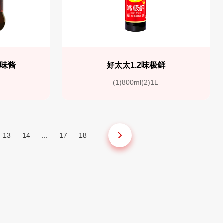
调味酱
好太太1.2味极鲜
(1)800ml(2)1L
13
14
...
17
18