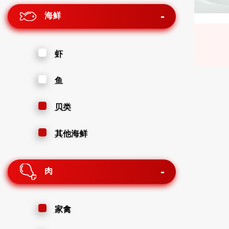
海鲜
虾
鱼
贝类
其他海鲜
肉
家禽