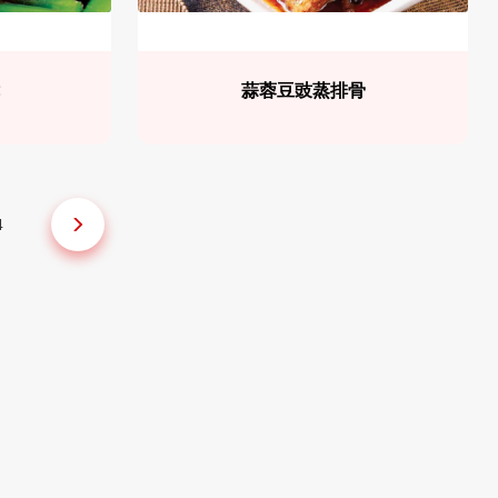
鱿
蒜蓉豆豉蒸排骨
4