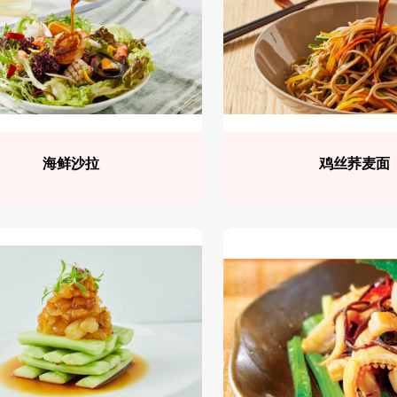
海鲜沙拉
鸡丝荞麦面