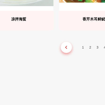
凉拌海蜇
香芹木耳鲜
1
2
3