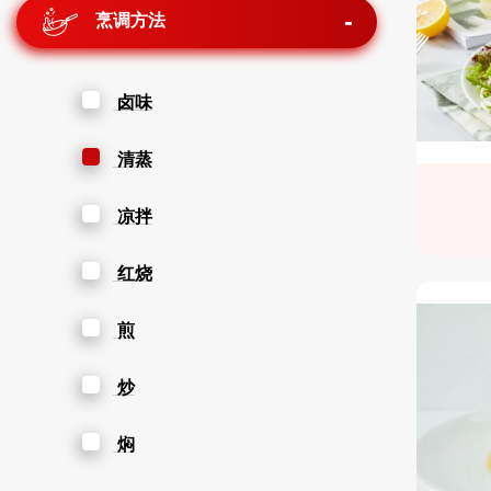
烹调方法
卤味
清蒸
凉拌
红烧
煎
炒
焖