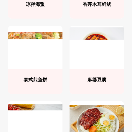
凉拌海蜇
香芹木耳鲜鱿
泰式煎鱼饼
麻婆豆腐