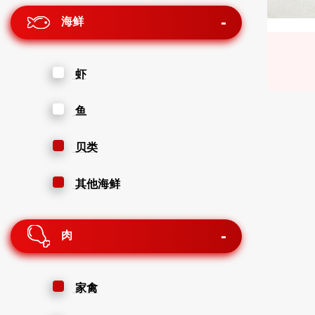
海鲜
虾
鱼
贝类
其他海鲜
肉
家禽