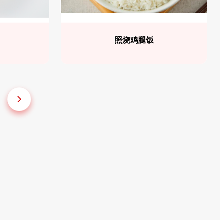
照烧鸡腿饭