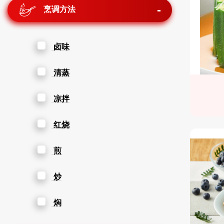
烹调方法
卤味
清蒸
凉拌
红烧
煎
炒
焖