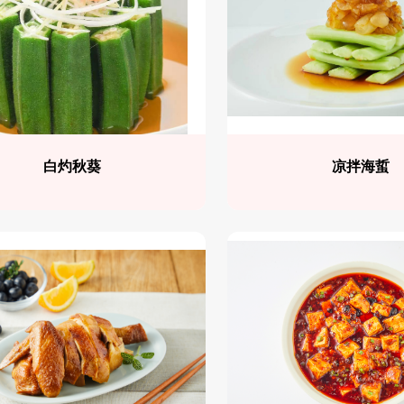
白灼秋葵
凉拌海蜇