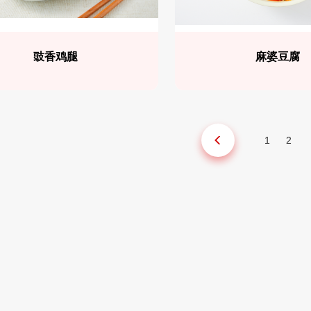
豉香鸡腿
麻婆豆腐
1
2