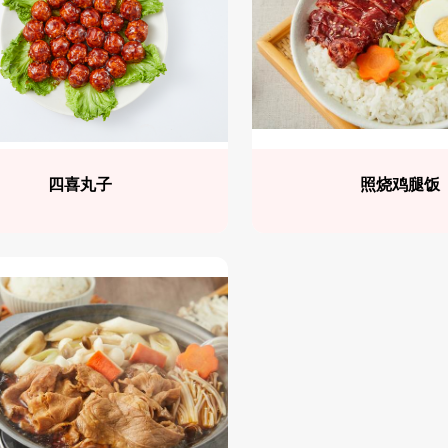
四喜丸子
照烧鸡腿饭