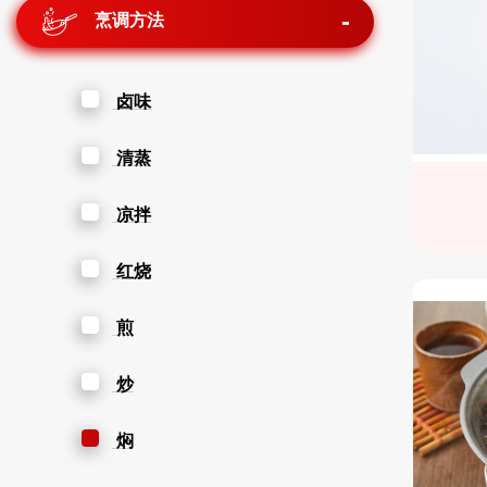
烹调方法
卤味
清蒸
凉拌
红烧
煎
炒
焖