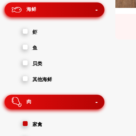
海鲜
虾
鱼
贝类
其他海鲜
肉
家禽