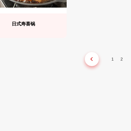
日式寿喜锅
1
2