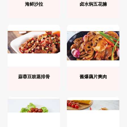
海鲜沙拉
卤水焖五花腩
蒜蓉豆豉蒸排骨
酱爆藕片爽肉